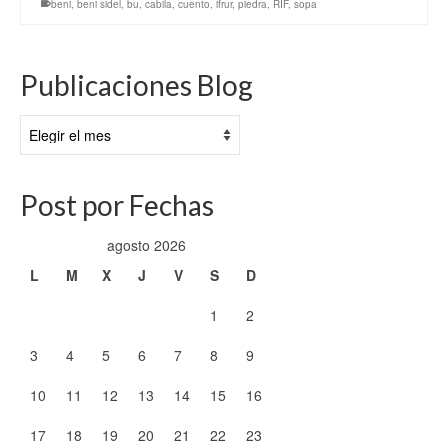
beni
,
beni sidel
,
bu
,
cabila
,
cuento
,
ifrur
,
piedra
,
RIF
,
sopa
Publicaciones Blog
Publicaciones
Blog
Post por Fechas
agosto 2026
L
M
X
J
V
S
D
1
2
3
4
5
6
7
8
9
10
11
12
13
14
15
16
17
18
19
20
21
22
23