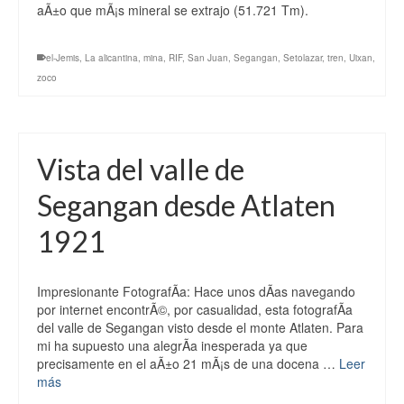
aÃ±o que mÃ¡s mineral se extrajo (51.721 Tm).
el-Jemis
,
La alicantina
,
mina
,
RIF
,
San Juan
,
Segangan
,
Setolazar
,
tren
,
Uixan
,
zoco
Vista del valle de
Segangan desde Atlaten
1921
Impresionante FotografÃ­a: Hace unos dÃ­as navegando
por internet encontrÃ©, por casualidad, esta fotografÃ­a
del valle de Segangan visto desde el monte Atlaten. Para
mi ha supuesto una alegrÃ­a inesperada ya que
precisamente en el aÃ±o 21 mÃ¡s de una docena …
Leer
más