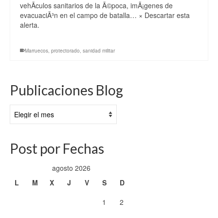
vehÃ­culos sanitarios de la Ã©poca, imÃ¡genes de
evacuaciÃ³n en el campo de batalla… × Descartar esta
alerta.
Marruecos
,
protectorado
,
sanidad militar
Publicaciones Blog
Publicaciones
Blog
Post por Fechas
agosto 2026
L
M
X
J
V
S
D
1
2