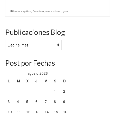
barco
,
capitÃ¡n
,
Francisco
,
mar
,
marinero
,
yate
Publicaciones Blog
Publicaciones
Blog
Post por Fechas
agosto 2026
L
M
X
J
V
S
D
1
2
3
4
5
6
7
8
9
10
11
12
13
14
15
16