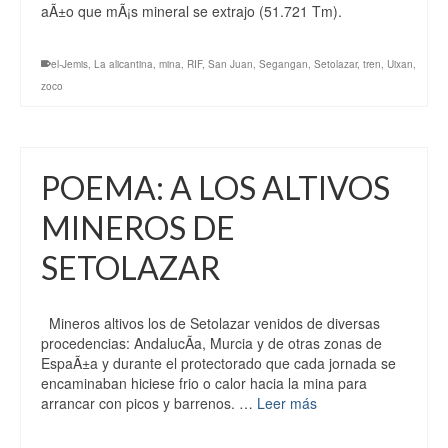
aÃ±o que mÃ¡s mineral se extrajo (51.721 Tm).
el-Jemis
,
La alicantina
,
mina
,
RIF
,
San Juan
,
Segangan
,
Setolazar
,
tren
,
Uixan
,
zoco
POEMA: A LOS ALTIVOS
MINEROS DE
SETOLAZAR
Mineros altivos los de Setolazar venidos de diversas
procedencias: AndalucÃ­a, Murcia y de otras zonas de
EspaÃ±a y durante el protectorado que cada jornada se
encaminaban hiciese frio o calor hacia la mina para
arrancar con picos y barrenos. …
Leer más