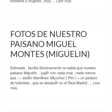
hombres o mujeres , muy …
Leer más
FOTOS DE NUESTRO
PAISANO MIGUEL
MONTES (MIGUELIN)
Estimada , familia Sinceramente no sabia que nuestro
paisano Miguelin , jugÃ³ con nada mas , nada menos
que : » JosÃ© MartÃ­nez SÃ¡nchez ( Pirri ) » un pedazo
de futbolista , que se destacÃ³ en el Real Madrid …
Leer
más