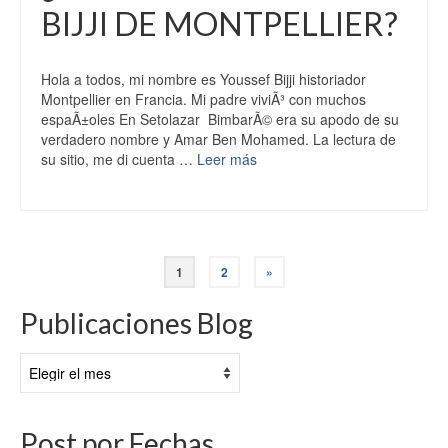
BIJJI DE MONTPELLIER?
Hola a todos, mi nombre es Youssef Bijji historiador
Montpellier en Francia. Mi padre viviÃ³ con muchos
espaÃ±oles En Setolazar BimbarÃ© era su apodo de su
verdadero nombre y Amar Ben Mohamed. La lectura de
su sitio, me di cuenta …
Leer más
1
2
»
Publicaciones Blog
Publicaciones
Blog
Post por Fechas