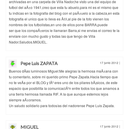
archivadas en una carpeta de Villa Nador,he visto una del equipo de
futbol del aÃ±o 1941,creo que esta tu abuelo,para mi es el mismo que
tu indicas en la fotografia del blog con el paÃ±uelo a la cabeza,en esta
fotografia el unico que lo lleva es Ã©l,al pie de la foto vienen los
nombres de los futbolistas,en uno de ellos pone BARRA,puede
ser que los compaÃ±eros le llamaran Barra,si me envias el correo te la
enviare con mucho gusto y todas las que tengo de Villa
Nador.Saludos.MIGUEL.
Pepe Luis ZAPATA
17 junio 2012
|
Buenos dÃ­as luminosos Miguel:Me alegras la hermosa maÃ±ana con
tu comentario, sobre mi querido primo Pepe Zapata.Hacia tiempo que
no te veÃ­a por el BLOG y tÃº eres uno de los pilares bÃ¡sicos, de este
espacio que posibilita la comunicaciÃ³n entre todos los que amamos a
una tierra hermosa llamada RIF. A la que aunque estemos lejos
siempre aÃ±oramos.
Un saludo solidario para todos/as del nadorense Pepe Luis Zapata.
MIGUEL
17 junio 2012
|