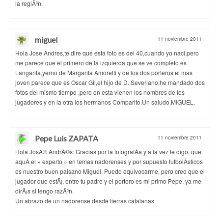
la regiÃ³n.
miguel
11 noviembre 2011
|
Hola Jose Andres,te dire que esta foto es del 40,cuando yo naci,pero
me parece que el primero de la izquierda que se ve completo es
Langarita,yerno de Margarita Amoretti y de los dos porteros el mas
joven parece que es Oscar Gil,el hijo de D. Severiano,he mandado dos
fotos del mismo tiempo ,pero en esta vienen los nombres de los
jugadores y en la otra los hermanos Comparito.Un saludo.MIGUEL.
Pepe Luis ZAPATA
11 noviembre 2011
|
Hola JosÃ© AndrÃ©s: Gracias por la fotografÃ­a y a la vez te digo, que
aquÃ­ el » experto » en temas nadorenses y por supuesto futbolÃ­sticos
es nuestro buen paisano Miguel. Puedo equivocarme, pero creo que el
jugador que estÃ¡, entre tu padre y el portero es mi primo Pepe, ya me
dirÃ¡s si tengo razÃ³n.
Un abrazo de un nadorense desde tierras catalanas.