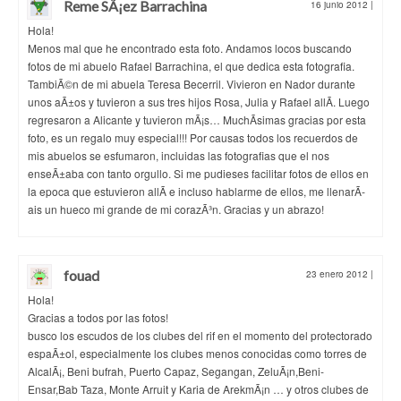
Reme SÃ¡ez Barrachina
16 junio 2012
|
Hola!
Menos mal que he encontrado esta foto. Andamos locos buscando
fotos de mi abuelo Rafael Barrachina, el que dedica esta fotografia.
TambiÃ©n de mi abuela Teresa Becerril. Vivieron en Nador durante
unos aÃ±os y tuvieron a sus tres hijos Rosa, Julia y Rafael allÃ­. Luego
regresaron a Alicante y tuvieron mÃ¡s… MuchÃ­simas gracias por esta
foto, es un regalo muy especial!!! Por causas todos los recuerdos de
mis abuelos se esfumaron, incluidas las fotografias que el nos
enseÃ±aba con tanto orgullo. Si me pudieses facilitar fotos de ellos en
la epoca que estuvieron allÃ­ e incluso hablarme de ellos, me llenarÃ­
ais un hueco mi grande de mi corazÃ³n. Gracias y un abrazo!
fouad
23 enero 2012
|
Hola!
Gracias a todos por las fotos!
busco los escudos de los clubes del rif en el momento del protectorado
espaÃ±ol, especialmente los clubes menos conocidas como torres de
AlcalÃ¡, Beni bufrah, Puerto Capaz, Segangan, ZeluÃ¡n,Beni-
Ensar,Bab Taza, Monte Arruit y Karia de ArekmÃ¡n … y otros clubes de