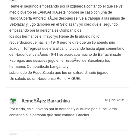
Reme el segundo empezando por la izquierda contando el que se ve
medio cuerpo es LANGARITA,este hombre se caso con una de
Nador,Alberta Amoretti,aÃ±os despues se fue a trabajar a las minas de
Setolazar y jugo tambien en el Setolazar y yo creo que el segundo
empezando por la derecha es Comparito,de
los dos hermanos el mayor,yo Reme de tu abuelo no lo
recuerdo,porque naci en 1940 pero te dire que un tio abuelo mio
Joaquin Torregrosa que era alicantino,cuando hacia algun comentario
del Nador de los aÃ±os 40-41,se acordaba mucho de Barrachina,de
Fabregas que despues jugo en el EspaÃ±ol de Barcelona,los
hermanos Comparito,de Langarita y
sobre todo de Pepe Zapata que fue un extraordinario jugador
Un saludo de un Nadorense Reme.MIGUEL.
Reme SÃ¡ez Barrachina
16 junio 2012
|
Por cierto, es el noveno por la derecha y el quinto por la izquierda
contando a la persona que sale cortada. Gracias