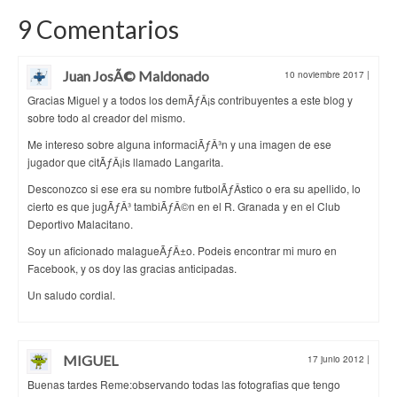
9 Comentarios
Juan JosÃ© Maldonado
10 noviembre 2017
|
Gracias Miguel y a todos los demÃƒÂ¡s contribuyentes a este blog y
sobre todo al creador del mismo.
Me intereso sobre alguna informaciÃƒÂ³n y una imagen de ese
jugador que citÃƒÂ¡is llamado Langarita.
Desconozco si ese era su nombre futbolÃƒÂ­stico o era su apellido, lo
cierto es que jugÃƒÂ³ tambiÃƒÂ©n en el R. Granada y en el Club
Deportivo Malacitano.
Soy un aficionado malagueÃƒÂ±o. Podeis encontrar mi muro en
Facebook, y os doy las gracias anticipadas.
Un saludo cordial.
MIGUEL
17 junio 2012
|
Buenas tardes Reme:observando todas las fotografias que tengo