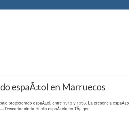
rado espaÃ±ol en Marruecos
bajo protectorado espaÃ±ol, entre 1913 y 1956. La presencia espaÃ±o
 Ã— Descartar alerta Huella espaÃ±ola en TÃ¡nger