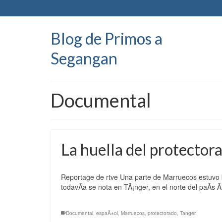
Blog de Primos a
Segangan
Documental
La huella del protecto
Reportage de rtve Una parte de Marruecos estuvo 
todavÃ­a se nota en TÃ¡nger, en el norte del paÃ­s
Documental
,
espaÃ±ol
,
Marruecos
,
protectorado
,
Tanger